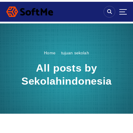
S
k
i
p
t
o
c
o
Home
tujuan sekolah
n
t
All posts by
e
n
Sekolahindonesia
t