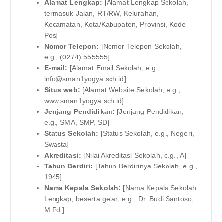
Alamat Lengkap:
[Alamat Lengkap Sekolah,
termasuk Jalan, RT/RW, Kelurahan,
Kecamatan, Kota/Kabupaten, Provinsi, Kode
Pos]
Nomor Telepon:
[Nomor Telepon Sekolah,
e.g., (0274) 555555]
E-mail:
[Alamat Email Sekolah, e.g.,
info@sman1yogya.sch.id
]
Situs web:
[Alamat Website Sekolah, e.g.,
www.sman1yogya.sch.id]
Jenjang Pendidikan:
[Jenjang Pendidikan,
e.g., SMA, SMP, SD]
Status Sekolah:
[Status Sekolah, e.g., Negeri,
Swasta]
Akreditasi:
[Nilai Akreditasi Sekolah, e.g., A]
Tahun Berdiri:
[Tahun Berdirinya Sekolah, e.g.,
1945]
Nama Kepala Sekolah:
[Nama Kepala Sekolah
Lengkap, beserta gelar, e.g., Dr. Budi Santoso,
M.Pd.]