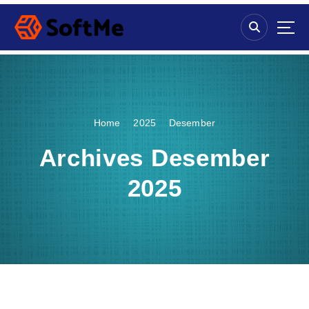
S
k
i
p
t
o
c
o
Home
2025
Desember
n
t
Archives Desember
e
n
2025
t