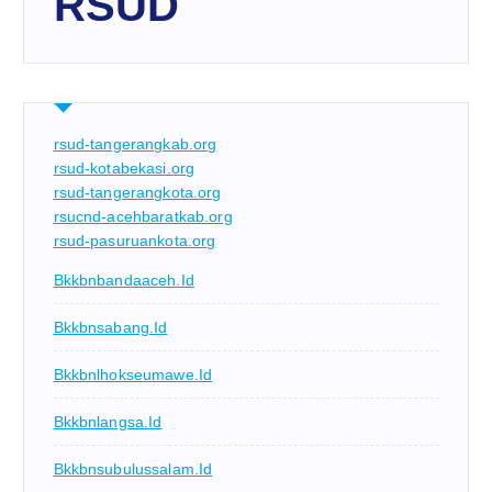
RSUD
rsud-tangerangkab.org
rsud-kotabekasi.org
rsud-tangerangkota.org
rsucnd-acehbaratkab.org
rsud-pasuruankota.org
Bkkbnbandaaceh.id
Bkkbnsabang.id
Bkkbnlhokseumawe.id
Bkkbnlangsa.id
Bkkbnsubulussalam.id