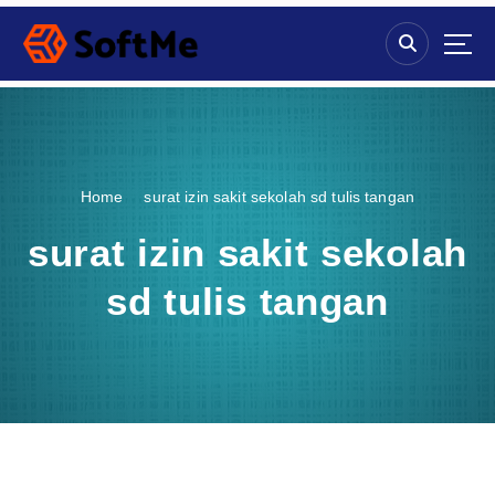
S
k
i
p
t
o
c
o
Home
surat izin sakit sekolah sd tulis tangan
n
t
surat izin sakit sekolah
e
n
sd tulis tangan
t