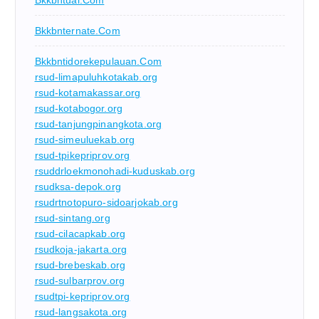
Bkkbntual.com
Bkkbnternate.com
Bkkbntidorekepulauan.com
rsud-limapuluhkotakab.org
rsud-kotamakassar.org
rsud-kotabogor.org
rsud-tanjungpinangkota.org
rsud-simeuluekab.org
rsud-tpikepriprov.org
rsuddrloekmonohadi-kuduskab.org
rsudksa-depok.org
rsudrtnotopuro-sidoarjokab.org
rsud-sintang.org
rsud-cilacapkab.org
rsudkoja-jakarta.org
rsud-brebeskab.org
rsud-sulbarprov.org
rsudtpi-kepriprov.org
rsud-langsakota.org