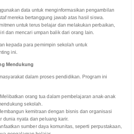
unakan data untuk menginformasikan pengambilan
staf mereka bertanggung jawab atas hasil siswa.
itmen untuk terus belajar dan melakukan perbaikan,
i dan mencari umpan balik dari orang lain.
an kepada para pemimpin sekolah untuk
ing ini.
ang Mendukung
asyarakat dalam proses pendidikan. Program ini
Melibatkan orang tua dalam pembelajaran anak-anak
mendukung sekolah.
embangun kemitraan dengan bisnis dan organisasi
 dunia nyata dan peluang karir.
faatkan sumber daya komunitas, seperti perpustakaan,
ya pengalaman belajar.