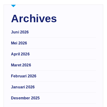
Archives
Juni 2026
Mei 2026
April 2026
Maret 2026
Februari 2026
Januari 2026
Desember 2025