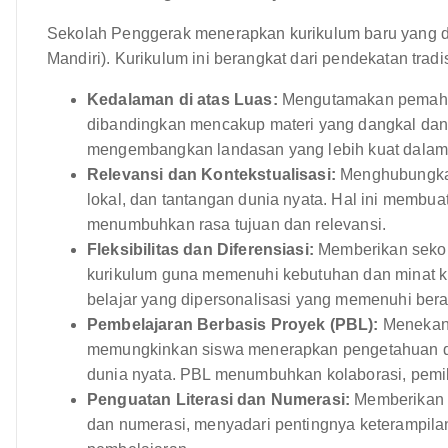
Sekolah Penggerak menerapkan kurikulum baru yang d
Mandiri). Kurikulum ini berangkat dari pendekatan trad
Kedalaman di atas Luas:
Mengutamakan pemaham
dibandingkan mencakup materi yang dangkal dan
mengembangkan landasan yang lebih kuat dalam 
Relevansi dan Kontekstualisasi:
Menghubungkan
lokal, dan tantangan dunia nyata. Hal ini membu
menumbuhkan rasa tujuan dan relevansi.
Fleksibilitas dan Diferensiasi:
Memberikan sekola
kurikulum guna memenuhi kebutuhan dan minat 
belajar yang dipersonalisasi yang memenuhi be
Pembelajaran Berbasis Proyek (PBL):
Menekank
memungkinkan siswa menerapkan pengetahuan d
dunia nyata. PBL menumbuhkan kolaborasi, pemikira
Penguatan Literasi dan Numerasi:
Memberikan p
dan numerasi, menyadari pentingnya keterampilan