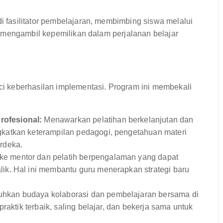
fasilitator pembelajaran, membimbing siswa melalui
 mengambil kepemilikan dalam perjalanan belajar
 keberhasilan implementasi. Program ini membekali
ofesional:
Menawarkan pelatihan berkelanjutan dan
katkan keterampilan pedagogi, pengetahuan materi
rdeka.
e mentor dan pelatih berpengalaman yang dapat
k. Hal ini membantu guru menerapkan strategi baru
kan budaya kolaborasi dan pembelajaran bersama di
raktik terbaik, saling belajar, dan bekerja sama untuk