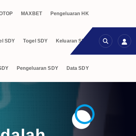
OTOP
MAXBET
Pengeluaran HK
el SDY
Togel SDY
Keluaran SDY
 SDY
Pengeluaran SDY
Data SDY
dalah