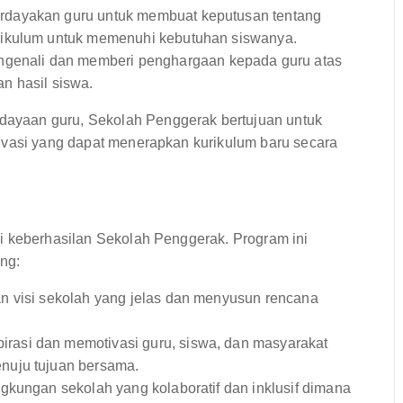
dayakan guru untuk membuat keputusan tentang
rikulum untuk memenuhi kebutuhan siswanya.
genali dan memberi penghargaan kepada guru atas
n hasil siswa.
ayaan guru, Sekolah Penggerak bertujuan untuk
ivasi yang dapat menerapkan kurikulum baru secara
i keberhasilan Sekolah Penggerak. Program ini
ng:
 visi sekolah yang jelas dan menyusun rencana
asi dan memotivasi guru, siswa, dan masyarakat
nuju tujuan bersama.
kungan sekolah yang kolaboratif dan inklusif dimana