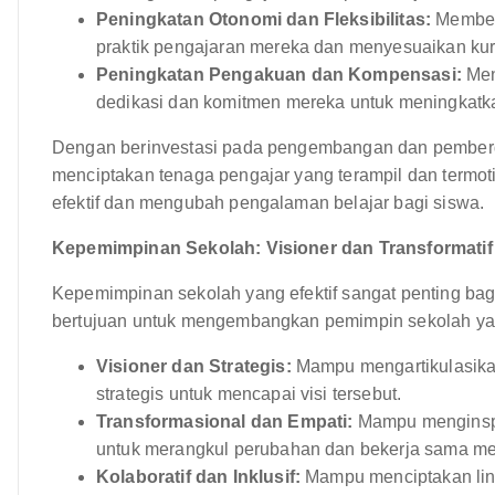
Peningkatan Otonomi dan Fleksibilitas:
Member
praktik pengajaran mereka dan menyesuaikan ku
Peningkatan Pengakuan dan Kompensasi:
Men
dedikasi dan komitmen mereka untuk meningkatka
Dengan berinvestasi pada pengembangan dan pemberd
menciptakan tenaga pengajar yang terampil dan termot
efektif dan mengubah pengalaman belajar bagi siswa.
Kepemimpinan Sekolah: Visioner dan Transformatif
Kepemimpinan sekolah yang efektif sangat penting bag
bertujuan untuk mengembangkan pemimpin sekolah ya
Visioner dan Strategis:
Mampu mengartikulasikan
strategis untuk mencapai visi tersebut.
Transformasional dan Empati:
Mampu menginspir
untuk merangkul perubahan dan bekerja sama me
Kolaboratif dan Inklusif:
Mampu menciptakan ling