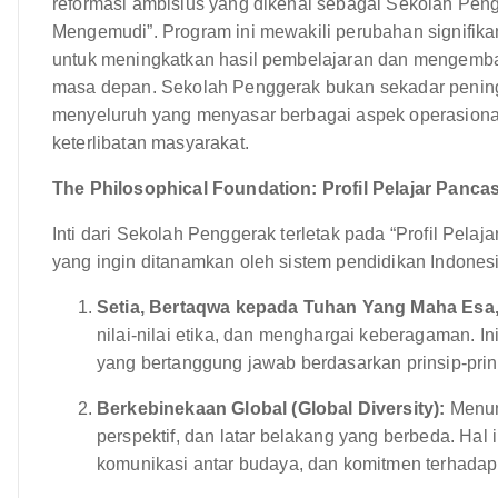
reformasi ambisius yang dikenal sebagai Sekolah Pen
Mengemudi”. Program ini mewakili perubahan signifika
untuk meningkatkan hasil pembelajaran dan mengemban
masa depan. Sekolah Penggerak bukan sekadar penin
menyeluruh yang menyasar berbagai aspek operasiona
keterlibatan masyarakat.
The Philosophical Foundation: Profil Pelajar Pancas
Inti dari Sekolah Penggerak terletak pada “Profil Pelaja
yang ingin ditanamkan oleh sistem pendidikan Indonesia
Setia, Bertaqwa kepada Tuhan Yang Maha Esa,
nilai-nilai etika, dan menghargai keberagaman.
yang bertanggung jawab berdasarkan prinsip-prin
Berkebinekaan Global (Global Diversity):
Menum
perspektif, dan latar belakang yang berbeda. Ha
komunikasi antar budaya, dan komitmen terhadap