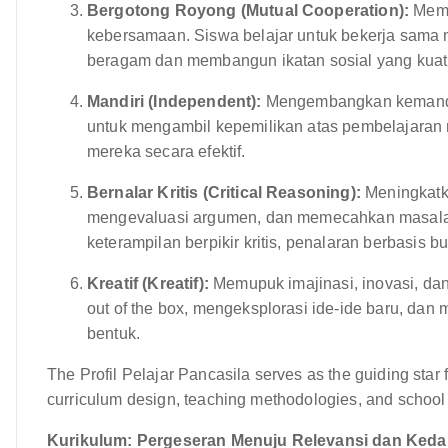
Bergotong Royong (Mutual Cooperation):
Mempr
kebersamaan. Siswa belajar untuk bekerja sama 
beragam dan membangun ikatan sosial yang kuat
Mandiri (Independent):
Mengembangkan kemandiri
untuk mengambil kepemilikan atas pembelajaran
mereka secara efektif.
Bernalar Kritis (Critical Reasoning):
Meningkatk
mengevaluasi argumen, dan memecahkan masalah
keterampilan berpikir kritis, penalaran berbasis 
Kreatif (Kreatif):
Memupuk imajinasi, inovasi, dan 
out of the box, mengeksplorasi ide-ide baru, dan 
bentuk.
The Profil Pelajar Pancasila serves as the guiding star 
curriculum design, teaching methodologies, and school 
Kurikulum: Pergeseran Menuju Relevansi dan Ked