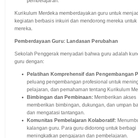
pembelajaran.
Kurikulum Merdeka memberdayakan guru untuk menjadi 
kegiatan berbasis inkuiri dan mendorong mereka untuk
mereka.
Pemberdayaan Guru: Landasan Perubahan
Sekolah Penggerak menyadari bahwa guru adalah kunci
guru dengan:
Pelatihan Komprehensif dan Pengembangan Pr
peluang pengembangan profesional untuk mening
pelajaran, dan pemahaman tentang Kurikulum Me
Bimbingan dan Pembinaan:
Memberikan akses k
memberikan bimbingan, dukungan, dan umpan bali
dan mengatasi tantangan.
Komunitas Pembelajaran Kolaboratif:
Menumbuh
kalangan guru. Para guru didorong untuk berbagi p
meningkatkan pengajaran dan pembelajaran.