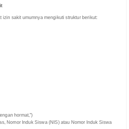
it
 izin sakit umumnya mengikuti struktur berikut:
engan hormat,”)
s, Nomor Induk Siswa (NIS) atau Nomor Induk Siswa