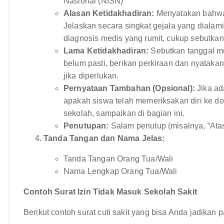
Nasional (NISN)
Alasan Ketidakhadiran:
Menyatakan bahwa 
Jelaskan secara singkat gejala yang dialami 
diagnosis medis yang rumit, cukup sebutkan
Lama Ketidakhadiran:
Sebutkan tanggal mul
belum pasti, berikan perkiraan dan nyataka
jika diperlukan.
Pernyataan Tambahan (Opsional):
Jika ad
apakah siswa telah memeriksakan diri ke do
sekolah, sampaikan di bagian ini.
Penutupan:
Salam penutup (misalnya, “Atas
Tanda Tangan dan Nama Jelas:
Tanda Tangan Orang Tua/Wali
Nama Lengkap Orang Tua/Wali
Contoh Surat Izin Tidak Masuk Sekolah Sakit
Berikut contoh surat cuti sakit yang bisa Anda jadikan 