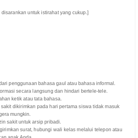
disarankan untuk istirahat yang cukup.]
ari penggunaan bahasa gaul atau bahasa informal.
rmasi secara langsung dan hindari bertele-tele.
ahan ketik atau tata bahasa.
n sakit dikirimkan pada hari pertama siswa tidak masuk
gera mungkin.
in sakit untuk arsip pribadi.
irimkan surat, hubungi wali kelas melalui telepon atau
ran anak Anda.