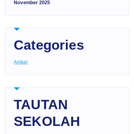
November 2025
Categories
Artikel
TAUTAN
SEKOLAH