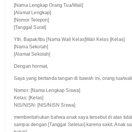
[Nama Lengkap Orang Tua/Wali]
[Alamat Lengkap]
[Nomor Telepon]
[Tanggal Surat]
Yth. Bapak/Ibu [Nama Wali Kelas]Wali Kelas [Kelas]
[Nama Sekolah]
[Alamat Sekolah]
Dengan hormat,
Saya yang bertanda tangan di bawah ini, orang tua/wali
Nomor: [Nama Lengkap Siswa]
Kelas: [Kelas]
NIS/NISN: [NIS/NISN Siswa]
memberitahukan bahwa anak saya tersebut di atas tida
sampai dengan [Tanggal Selesai] karena sakit. Anak 
batuk].