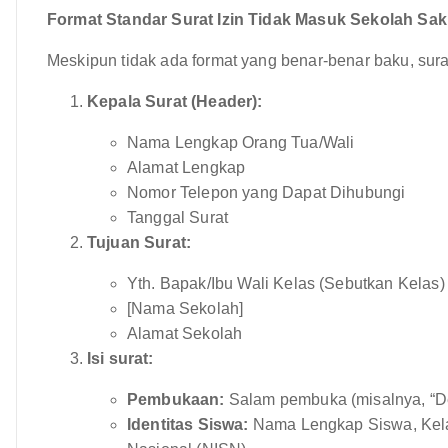
Format Standar Surat Izin Tidak Masuk Sekolah Sak
Meskipun tidak ada format yang benar-benar baku, surat
Kepala Surat (Header):
Nama Lengkap Orang Tua/Wali
Alamat Lengkap
Nomor Telepon yang Dapat Dihubungi
Tanggal Surat
Tujuan Surat:
Yth. Bapak/Ibu Wali Kelas (Sebutkan Kelas)
[Nama Sekolah]
Alamat Sekolah
Isi surat:
Pembukaan:
Salam pembuka (misalnya, “D
Identitas Siswa:
Nama Lengkap Siswa, Kela