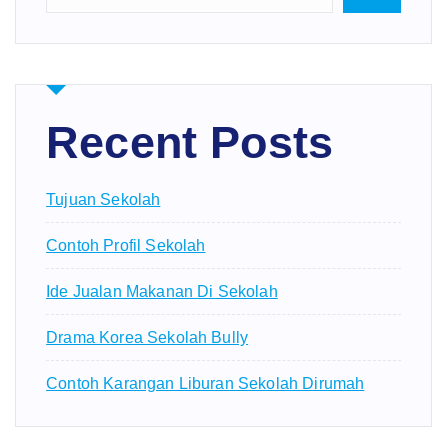
Recent Posts
Tujuan Sekolah
Contoh Profil Sekolah
Ide Jualan Makanan Di Sekolah
Drama Korea Sekolah Bully
Contoh Karangan Liburan Sekolah Dirumah