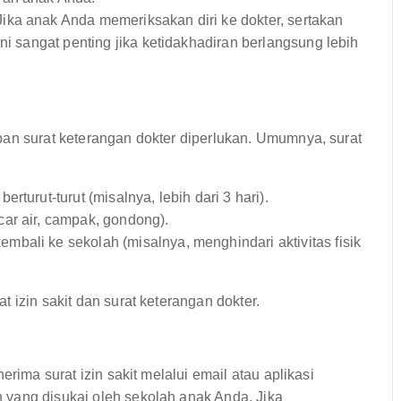
ika anak Anda memeriksakan diri ke dokter, sertakan
ni sangat penting jika ketidakhadiran berlangsung lebih
pan surat keterangan dokter diperlukan. Umumnya, surat
turut-turut (misalnya, lebih dari 3 hari).
ar air, campak, gondong).
bali ke sekolah (misalnya, menghindari aktivitas fisik
 izin sakit dan surat keterangan dokter.
rima surat izin sakit melalui email atau aplikasi
yang disukai oleh sekolah anak Anda. Jika