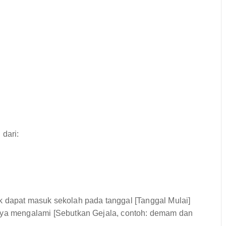
 dari:
k dapat masuk sekolah pada tanggal [Tanggal Mulai]
saya mengalami [Sebutkan Gejala, contoh: demam dan