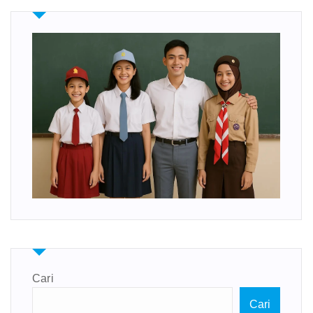
Cari
Cari