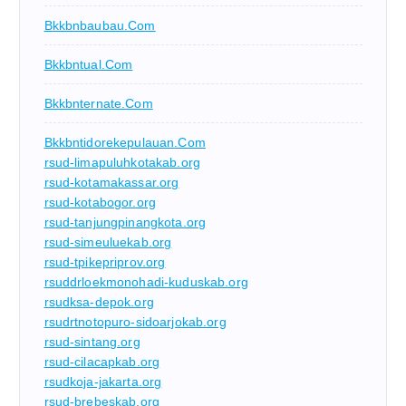
Bkkbnbaubau.com
Bkkbntual.com
Bkkbnternate.com
Bkkbntidorekepulauan.com
rsud-limapuluhkotakab.org
rsud-kotamakassar.org
rsud-kotabogor.org
rsud-tanjungpinangkota.org
rsud-simeuluekab.org
rsud-tpikepriprov.org
rsuddrloekmonohadi-kuduskab.org
rsudksa-depok.org
rsudrtnotopuro-sidoarjokab.org
rsud-sintang.org
rsud-cilacapkab.org
rsudkoja-jakarta.org
rsud-brebeskab.org