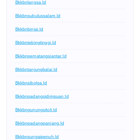
Bkkbnlangsa.id
Bkkbnsubulussalam.id
Bkkbnbinjai.id
Bkkbntebingtinggi.id
Bkkbnpematangsiantar.id
Bkkbntanjungbalai.id
Bkkbnsibolga.id
Bkkbnpadangsidimpuan.id
Bkkbngunungsitoli.id
Bkkbnpadangpanjang.id
Bkkbnsungaipenuh.id