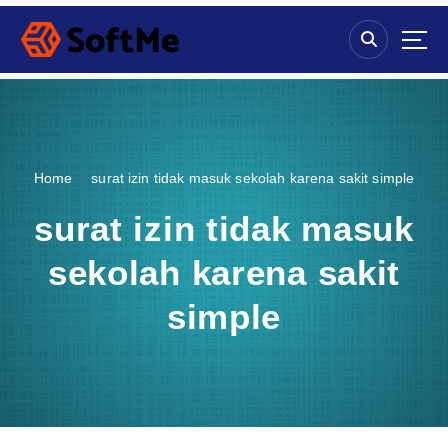
S
k
i
p
t
o
c
o
Home
surat izin tidak masuk sekolah karena sakit simple
n
t
surat izin tidak masuk
e
n
sekolah karena sakit
t
simple