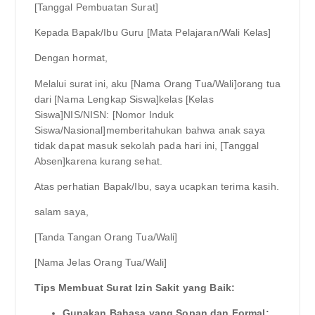
[Tanggal Pembuatan Surat]
Kepada Bapak/Ibu Guru [Mata Pelajaran/Wali Kelas]
Dengan hormat,
Melalui surat ini, aku [Nama Orang Tua/Wali]orang tua
dari [Nama Lengkap Siswa]kelas [Kelas
Siswa]NIS/NISN: [Nomor Induk
Siswa/Nasional]memberitahukan bahwa anak saya
tidak dapat masuk sekolah pada hari ini, [Tanggal
Absen]karena kurang sehat.
Atas perhatian Bapak/Ibu, saya ucapkan terima kasih.
salam saya,
[Tanda Tangan Orang Tua/Wali]
[Nama Jelas Orang Tua/Wali]
Tips Membuat Surat Izin Sakit yang Baik:
Gunakan Bahasa yang Sopan dan Formal: