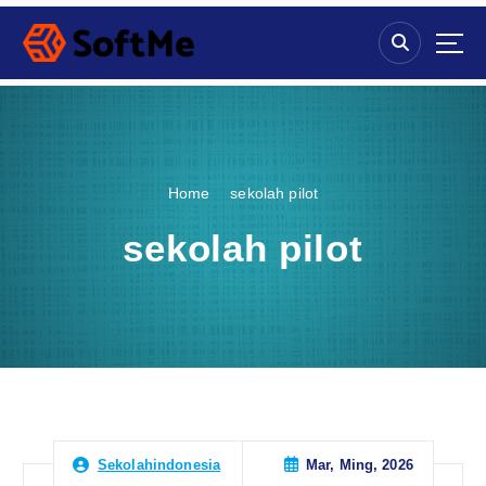
S
k
i
p
t
o
c
o
Home
sekolah pilot
n
t
sekolah pilot
e
n
t
Mar, Ming, 2026
Sekolahindonesia