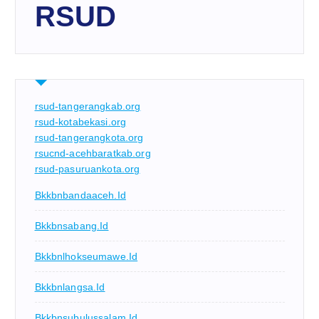
RSUD
rsud-tangerangkab.org
rsud-kotabekasi.org
rsud-tangerangkota.org
rsucnd-acehbaratkab.org
rsud-pasuruankota.org
Bkkbnbandaaceh.id
Bkkbnsabang.id
Bkkbnlhokseumawe.id
Bkkbnlangsa.id
Bkkbnsubulussalam.id