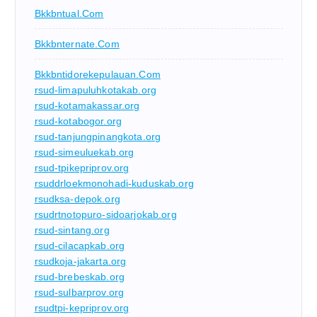
Bkkbntual.com
Bkkbnternate.com
Bkkbntidorekepulauan.com
rsud-limapuluhkotakab.org
rsud-kotamakassar.org
rsud-kotabogor.org
rsud-tanjungpinangkota.org
rsud-simeuluekab.org
rsud-tpikepriprov.org
rsuddrloekmonohadi-kuduskab.org
rsudksa-depok.org
rsudrtnotopuro-sidoarjokab.org
rsud-sintang.org
rsud-cilacapkab.org
rsudkoja-jakarta.org
rsud-brebeskab.org
rsud-sulbarprov.org
rsudtpi-kepriprov.org