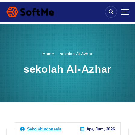
S
k
i
p
t
o
c
o
Home
sekolah Al-Azhar
n
t
sekolah Al-Azhar
e
n
t
Apr, Jum, 2026
Sekolahindonesia