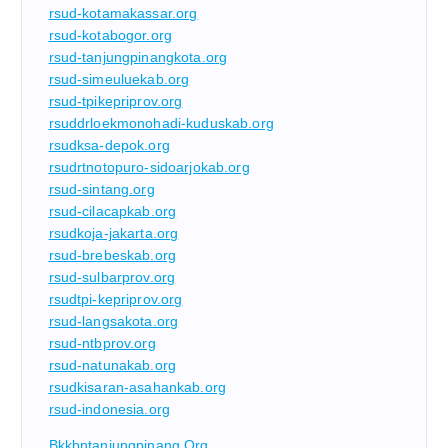
rsud-kotamakassar.org
rsud-kotabogor.org
rsud-tanjungpinangkota.org
rsud-simeuluekab.org
rsud-tpikepriprov.org
rsuddrloekmonohadi-kuduskab.org
rsudksa-depok.org
rsudrtnotopuro-sidoarjokab.org
rsud-sintang.org
rsud-cilacapkab.org
rsudkoja-jakarta.org
rsud-brebeskab.org
rsud-sulbarprov.org
rsudtpi-kepriprov.org
rsud-langsakota.org
rsud-ntbprov.org
rsud-natunakab.org
rsudkisaran-asahankab.org
rsud-indonesia.org
Bkkbntanjungpinang.org