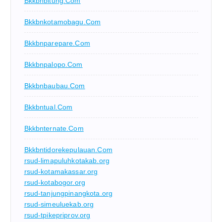
Bkkbnbitung.com
Bkkbnkotamobagu.com
Bkkbnparepare.com
Bkkbnpalopo.com
Bkkbnbaubau.com
Bkkbntual.com
Bkkbnternate.com
Bkkbntidorekepulauan.com
rsud-limapuluhkotakab.org
rsud-kotamakassar.org
rsud-kotabogor.org
rsud-tanjungpinangkota.org
rsud-simeuluekab.org
rsud-tpikepriprov.org