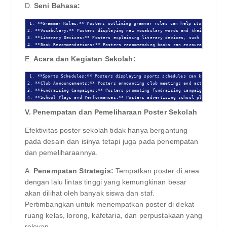
D.
Seni Bahasa:
1. **Grammar Rules:** Posters outlining grammar rules can help students impr
2. **Vocabulary:** Posters displaying new vocabulary words and their definiti
3. **Literary Devices:** Posters explaining literary devices, such as metapho
4. **Book Recommendations:** Posters recommending books can encourage studen
E.
Acara dan Kegiatan Sekolah:
1. **Sports Schedules:** Posters displaying sports schedules can keep studen
2. **Club Announcements:** Posters announcing club meetings and activities ca
3. **Fundraising Campaigns:** Posters promoting fundraising campaigns can enc
4. **School Plays and Performances:** Posters advertising school plays and p
V. Penempatan dan Pemeliharaan Poster Sekolah
Efektivitas poster sekolah tidak hanya bergantung
pada desain dan isinya tetapi juga pada penempatan
dan pemeliharaannya.
A.
Penempatan Strategis:
Tempatkan poster di area
dengan lalu lintas tinggi yang kemungkinan besar
akan dilihat oleh banyak siswa dan staf.
Pertimbangkan untuk menempatkan poster di dekat
ruang kelas, lorong, kafetaria, dan perpustakaan yang
relevan.