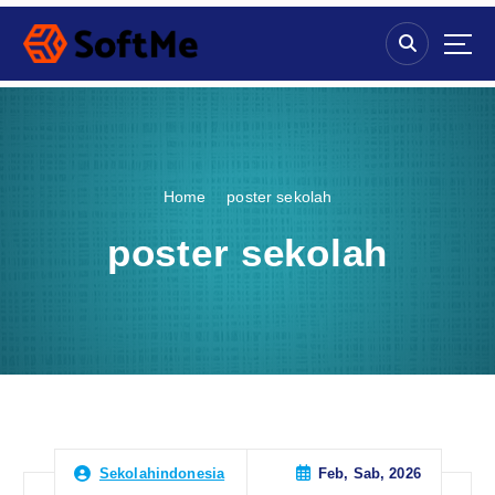
S
k
i
p
t
o
c
o
Home
poster sekolah
n
t
poster sekolah
e
n
t
Feb, Sab, 2026
Sekolahindonesia