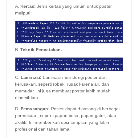
A.
Kertas:
Jenis kertas yang umum untuk poster
meliputi:
1. **Standard Paper (20 lb):** Suitable for temporary posters or posters tha
2. **Cardstock (65 lb - 110 lb):** A thicker and more durable option for post
3. **Glossy Paper:** Provides a vibrant and professional look, ideal for post
4. **Matte Paper:** Reduces glare and provides a more subtle and sophisticate
5. **Recycled Paper:** An environmentally friendly option that demonstrates 
B.
Teknik Pencetakan:
1. **Digital Printing:** Suitable for small to medium print runs. Offers hig
2. **Offset Printing:** Cost-effective for large print runs. Provides consist
3. **Large Format Printing:** Used for printing oversized posters.
C.
Laminasi:
Laminasi melindungi poster dari
kerusakan, seperti robek, rusak karena air, dan
memudar. Ini juga membuat poster lebih mudah
dibersihkan.
D.
Pemasangan:
Poster dapat dipasang di berbagai
permukaan, seperti papan busa, papan gator, atau
akrilik. Ini memberikan opsi tampilan yang lebih
profesional dan tahan lama.