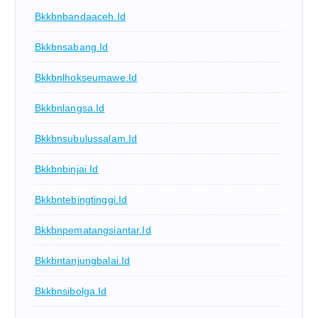
Bkkbnbandaaceh.id
Bkkbnsabang.id
Bkkbnlhokseumawe.id
Bkkbnlangsa.id
Bkkbnsubulussalam.id
Bkkbnbinjai.id
Bkkbntebingtinggi.id
Bkkbnpematangsiantar.id
Bkkbntanjungbalai.id
Bkkbnsibolga.id