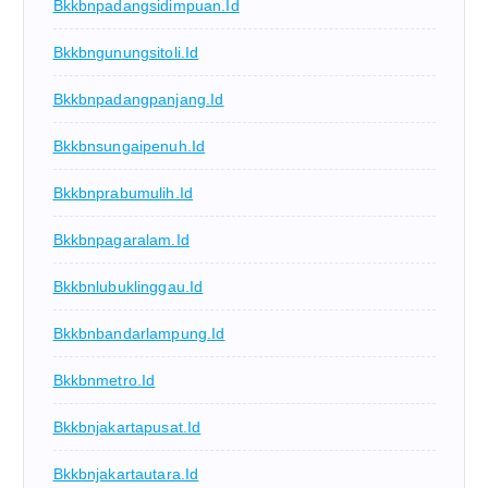
Bkkbnpadangsidimpuan.id
Bkkbngunungsitoli.id
Bkkbnpadangpanjang.id
Bkkbnsungaipenuh.id
Bkkbnprabumulih.id
Bkkbnpagaralam.id
Bkkbnlubuklinggau.id
Bkkbnbandarlampung.id
Bkkbnmetro.id
Bkkbnjakartapusat.id
Bkkbnjakartautara.id