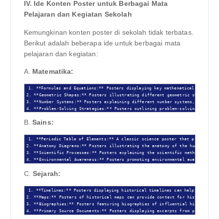
IV. Ide Konten Poster untuk Berbagai Mata
Pelajaran dan Kegiatan Sekolah
Kemungkinan konten poster di sekolah tidak terbatas.
Berikut adalah beberapa ide untuk berbagai mata
pelajaran dan kegiatan:
A.
Matematika:
1. **Formulas and Equations:** Posters displaying key mathematical formulas 
2. **Geometric Shapes:** Posters illustrating different geometric shapes and 
3. **Number Systems:** Posters explaining different number systems, such as b
4. **Problem-Solving Strategies:** Posters outlining problem-solving strateg
B.
Sains:
1. **Periodic Table of Elements:** A classic science poster that provides es
2. **Anatomy Diagrams:** Posters illustrating the anatomy of the human body o
3. **Scientific Processes:** Posters explaining the scientific method or othe
4. **Environmental Awareness:** Posters promoting environmental awareness an
C.
Sejarah:
1. **Timelines:** Posters displaying historical timelines can help students 
2. **Maps:** Posters of historical maps can provide context for historical ev
3. **Biographies:** Posters featuring biographies of influential historical f
4. **Primary Source Documents:** Posters displaying excerpts from primary so