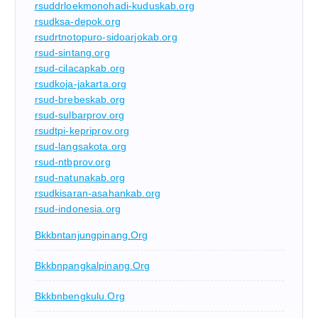
rsuddrloekmonohadi-kuduskab.org
rsudksa-depok.org
rsudrtnotopuro-sidoarjokab.org
rsud-sintang.org
rsud-cilacapkab.org
rsudkoja-jakarta.org
rsud-brebeskab.org
rsud-sulbarprov.org
rsudtpi-kepriprov.org
rsud-langsakota.org
rsud-ntbprov.org
rsud-natunakab.org
rsudkisaran-asahankab.org
rsud-indonesia.org
Bkkbntanjungpinang.org
Bkkbnpangkalpinang.org
Bkkbnbengkulu.org