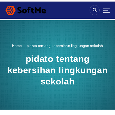
S
k
i
p
t
o
c
o
Home
pidato tentang kebersihan lingkungan sekolah
n
t
pidato tentang
e
n
kebersihan lingkungan
t
sekolah