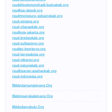
rsuddrloekmonohadi-kuduskab.org
rsudksa-depok.org
rsudrtnotopuro-sidoarjokab.org
rsud-sintang.org
rsud-cilacapkab.org
rsudkoja-jakarta.org
rsud-brebeskab.org
rsud-sulbarprov.org
rsudtpi-kepriprov.org
rsud-langsakota.org
rsud-ntbprov.org
rsud-natunakab.org
rsudkisaran-asahankab.org
rsud-indonesia.org
Bkkbntanjungpinang.org
Bkkbnpangkalpinang.org
Bkkbnbengkulu.org