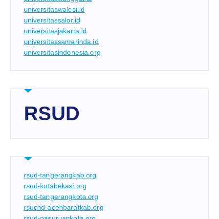
universitaswalesi.id
universitassalor.id
universitasjakarta.id
universitassamarinda.id
universitasindonesia.org
RSUD
rsud-tangerangkab.org
rsud-kotabekasi.org
rsud-tangerangkota.org
rsucnd-acehbaratkab.org
rsud-pasuruankota.org