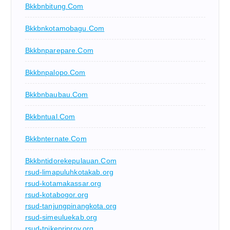
Bkkbnbitung.com
Bkkbnkotamobagu.com
Bkkbnparepare.com
Bkkbnpalopo.com
Bkkbnbaubau.com
Bkkbntual.com
Bkkbnternate.com
Bkkbntidorekepulauan.com
rsud-limapuluhkotakab.org
rsud-kotamakassar.org
rsud-kotabogor.org
rsud-tanjungpinangkota.org
rsud-simeuluekab.org
rsud-tpikepriprov.org