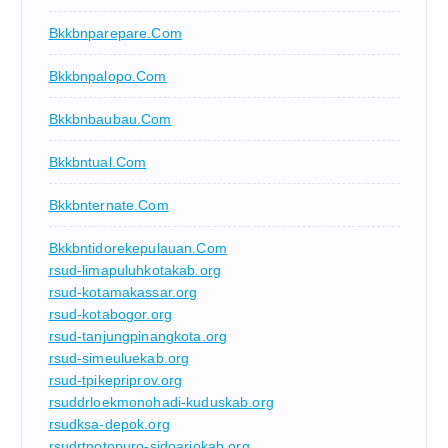
Bkkbnparepare.com
Bkkbnpalopo.com
Bkkbnbaubau.com
Bkkbntual.com
Bkkbnternate.com
Bkkbntidorekepulauan.com
rsud-limapuluhkotakab.org
rsud-kotamakassar.org
rsud-kotabogor.org
rsud-tanjungpinangkota.org
rsud-simeuluekab.org
rsud-tpikepriprov.org
rsuddrloekmonohadi-kuduskab.org
rsudksa-depok.org
rsudrtnotopuro-sidoarjokab.org