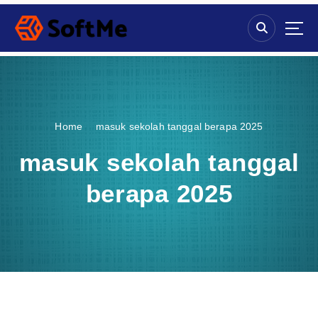
S
k
i
p
t
o
c
o
Home
masuk sekolah tanggal berapa 2025
n
t
masuk sekolah tanggal
e
n
berapa 2025
t