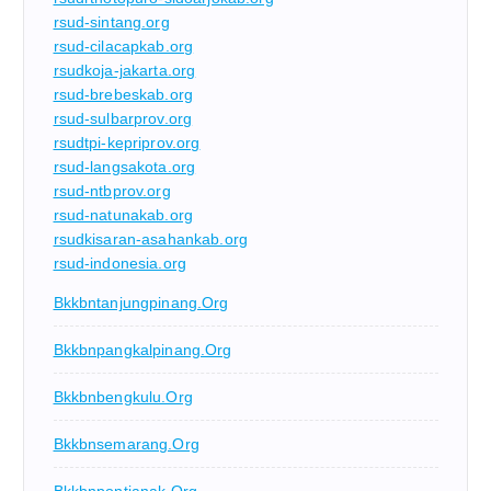
rsud-sintang.org
rsud-cilacapkab.org
rsudkoja-jakarta.org
rsud-brebeskab.org
rsud-sulbarprov.org
rsudtpi-kepriprov.org
rsud-langsakota.org
rsud-ntbprov.org
rsud-natunakab.org
rsudkisaran-asahankab.org
rsud-indonesia.org
Bkkbntanjungpinang.org
Bkkbnpangkalpinang.org
Bkkbnbengkulu.org
Bkkbnsemarang.org
Bkkbnpontianak.org