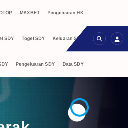
OTOP
MAXBET
Pengeluaran HK
el SDY
Togel SDY
Keluaran SDY
 SDY
Pengeluaran SDY
Data SDY
erak