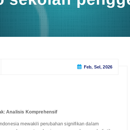
Feb, Sel, 2026
k: Analisis Komprehensif
ndonesia mewakili perubahan signifikan dalam