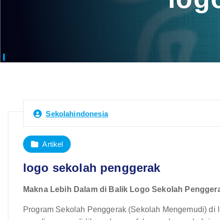
Sekolahindonesia
Artikel
logo sekolah penggerak
Makna Lebih Dalam di Balik Logo Sekolah Penggera
Program Sekolah Penggerak (Sekolah Mengemudi) di I