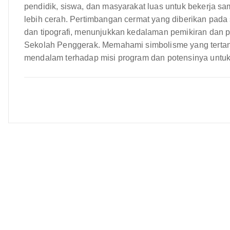
pendidik, siswa, dan masyarakat luas untuk bekerja 
lebih cerah. Pertimbangan cermat yang diberikan pada 
dan tipografi, menunjukkan kedalaman pemikiran dan 
Sekolah Penggerak. Memahami simbolisme yang tertan
mendalam terhadap misi program dan potensinya untuk