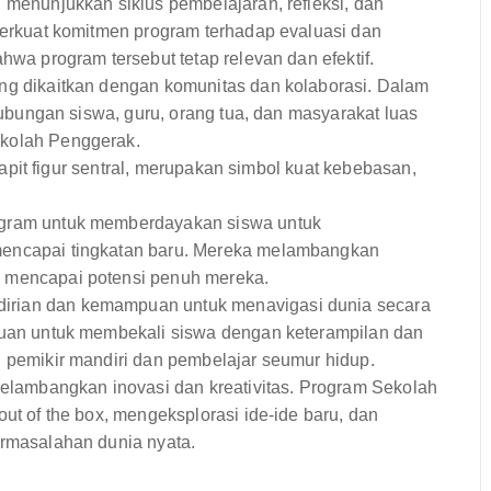
 menunjukkan siklus pembelajaran, refleksi, dan
perkuat komitmen program terhadap evaluasi dan
wa program tersebut tetap relevan dan efektif.
ng dikaitkan dengan komunitas dan kolaborasi. Dalam
hubungan siswa, guru, orang tua, dan masyarakat luas
kolah Penggerak.
pit figur sentral, merupakan simbol kuat kebebasan,
ogram untuk memberdayakan siswa untuk
encapai tingkatan baru. Mereka melambangkan
 mencapai potensi penuh mereka.
rian dan kemampuan untuk menavigasi dunia secara
juan untuk membekali siswa dengan keterampilan dan
 pemikir mandiri dan pembelajar seumur hidup.
elambangkan inovasi dan kreativitas. Program Sekolah
ut of the box, mengeksplorasi ide-ide baru, dan
rmasalahan dunia nyata.