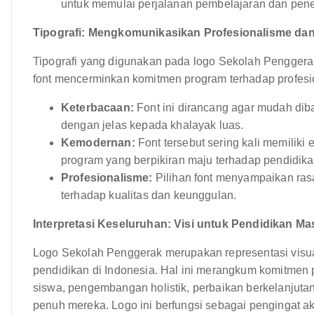
untuk memulai perjalanan pembelajaran dan pen
Tipografi: Mengkomunikasikan Profesionalisme dan
Tipografi yang digunakan pada logo Sekolah Penggerak
font mencerminkan komitmen program terhadap profesi
Keterbacaan:
Font ini dirancang agar mudah di
dengan jelas kepada khalayak luas.
Kemodernan:
Font tersebut sering kali memilik
program yang berpikiran maju terhadap pendidika
Profesionalisme:
Pilihan font menyampaikan ras
terhadap kualitas dan keunggulan.
Interpretasi Keseluruhan: Visi untuk Pendidikan M
Logo Sekolah Penggerak merupakan representasi visua
pendidikan di Indonesia. Hal ini merangkum komitmen
siswa, pengembangan holistik, perbaikan berkelanjut
penuh mereka. Logo ini berfungsi sebagai pengingat ak