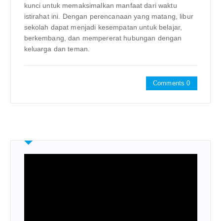
kunci untuk memaksimalkan manfaat dari waktu
istirahat ini. Dengan perencanaan yang matang, libur
sekolah dapat menjadi kesempatan untuk belajar,
berkembang, dan mempererat hubungan dengan
keluarga dan teman.
Comments 0