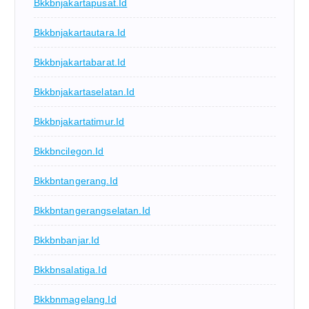
Bkkbnjakartapusat.id
Bkkbnjakartautara.id
Bkkbnjakartabarat.id
Bkkbnjakartaselatan.id
Bkkbnjakartatimur.id
Bkkbncilegon.id
Bkkbntangerang.id
Bkkbntangerangselatan.id
Bkkbnbanjar.id
Bkkbnsalatiga.id
Bkkbnmagelang.id