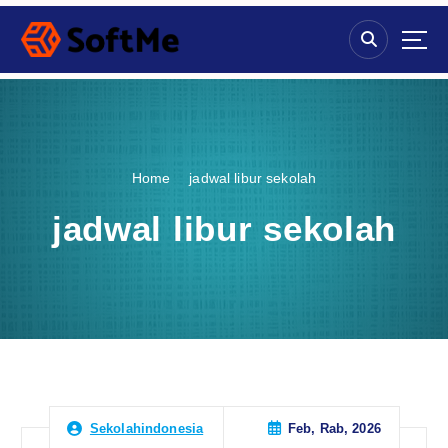
S
k
i
p
t
o
c
o
Home
jadwal libur sekolah
n
t
jadwal libur sekolah
e
n
t
Feb, Rab, 2026
Sekolahindonesia