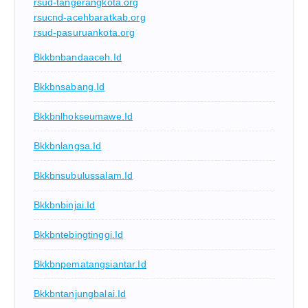
rsud-tangerangkota.org
rsucnd-acehbaratkab.org
rsud-pasuruankota.org
Bkkbnbandaaceh.id
Bkkbnsabang.id
Bkkbnlhokseumawe.id
Bkkbnlangsa.id
Bkkbnsubulussalam.id
Bkkbnbinjai.id
Bkkbntebingtinggi.id
Bkkbnpematangsiantar.id
Bkkbntanjungbalai.id