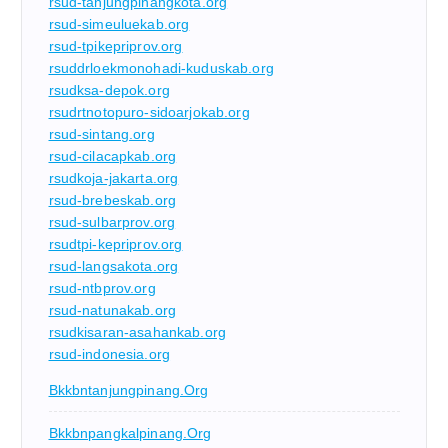
rsud-tanjungpinangkota.org
rsud-simeuluekab.org
rsud-tpikepriprov.org
rsuddrloekmonohadi-kuduskab.org
rsudksa-depok.org
rsudrtnotopuro-sidoarjokab.org
rsud-sintang.org
rsud-cilacapkab.org
rsudkoja-jakarta.org
rsud-brebeskab.org
rsud-sulbarprov.org
rsudtpi-kepriprov.org
rsud-langsakota.org
rsud-ntbprov.org
rsud-natunakab.org
rsudkisaran-asahankab.org
rsud-indonesia.org
Bkkbntanjungpinang.org
Bkkbnpangkalpinang.org