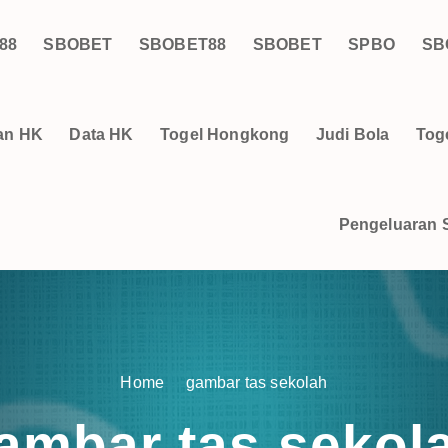
88
SBOBET
SBOBET88
SBOBET
SPBO
SB
an HK
Data HK
Togel Hongkong
Judi Bola
Tog
Pengeluaran
Home
gambar tas sekolah
ambar tas sekol