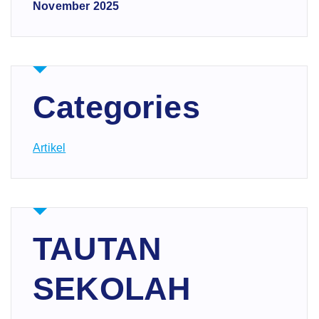
November 2025
Categories
Artikel
TAUTAN
SEKOLAH