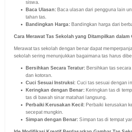
siswa.
Baca Ulasan:
Baca ulasan dari pengguna lain un
tahan tas.
Bandingkan Harga:
Bandingkan harga dari berba
Cara Merawat Tas Sekolah yang Ditampilkan dalam
Merawat tas sekolah dengan benar dapat memperpanj
sekolah sering menunjukkan bagaimana tas harus dibers
Bersihkan Secara Teratur:
Bersihkan tas secara
dan kotoran.
Cuci Sesuai Instruksi:
Cuci tas sesuai dengan in
Keringkan dengan Benar:
Keringkan tas di temp
tas di bawah sinar matahari langsung.
Perbaiki Kerusakan Kecil:
Perbaiki kerusakan kec
secepat mungkin.
Simpan dengan Benar:
Simpan tas di tempat yan
Ide Modifikasi Kreatif Berdasarkan Gambar Tas Sek