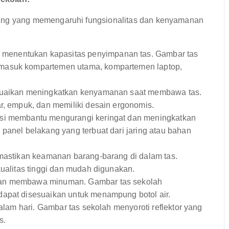
penting yang memengaruhi fungsionalitas dan kenyamanan
menentukan kapasitas penyimpanan tas. Gambar tas
rmasuk kompartemen utama, kompartemen laptop,
suaikan meningkatkan kenyamanan saat membawa tas.
ar, empuk, dan memiliki desain ergonomis.
asi membantu mengurangi keringat dan meningkatkan
panel belakang yang terbuat dari jaring atau bahan
mastikan keamanan barang-barang di dalam tas.
kualitas tinggi dan mudah digunakan.
an membawa minuman. Gambar tas sekolah
dapat disesuaikan untuk menampung botol air.
malam hari. Gambar tas sekolah menyoroti reflektor yang
s.