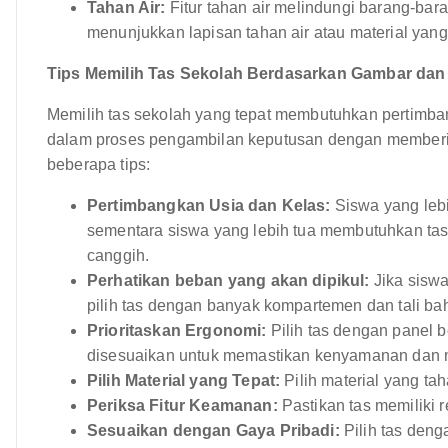
Tahan Air:
Fitur tahan air melindungi barang-bar
menunjukkan lapisan tahan air atau material yang 
Tips Memilih Tas Sekolah Berdasarkan Gambar dan 
Memilih tas sekolah yang tepat membutuhkan pertimb
dalam proses pengambilan keputusan dengan memberikan
beberapa tips:
Pertimbangkan Usia dan Kelas:
Siswa yang lebi
sementara siswa yang lebih tua membutuhkan tas 
canggih.
Perhatikan beban yang akan dipikul:
Jika sisw
pilih tas dengan banyak kompartemen dan tali b
Prioritaskan Ergonomi:
Pilih tas dengan panel b
disesuaikan untuk memastikan kenyamanan dan 
Pilih Material yang Tepat:
Pilih material yang ta
Periksa Fitur Keamanan:
Pastikan tas memiliki r
Sesuaikan dengan Gaya Pribadi:
Pilih tas deng