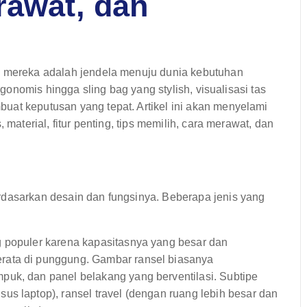
rawat, dan
; mereka adalah jendela menuju dunia kebutuhan
ergonomis hingga sling bag yang stylish, visualisasi tas
uat keputusan yang tepat. Artikel ini akan menyelami
 material, fitur penting, tips memilih, cara merawat, dan
rdasarkan desain dan fungsinya. Beberapa jenis yang
g populer karena kapasitasnya yang besar dan
rata di punggung. Gambar ransel biasanya
uk, dan panel belakang yang berventilasi. Subtipe
s laptop), ransel travel (dengan ruang lebih besar dan