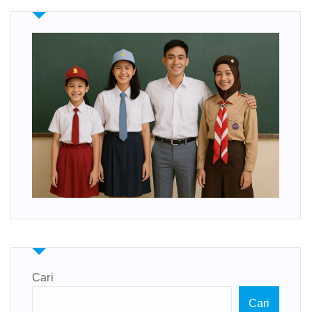
Cari
Cari