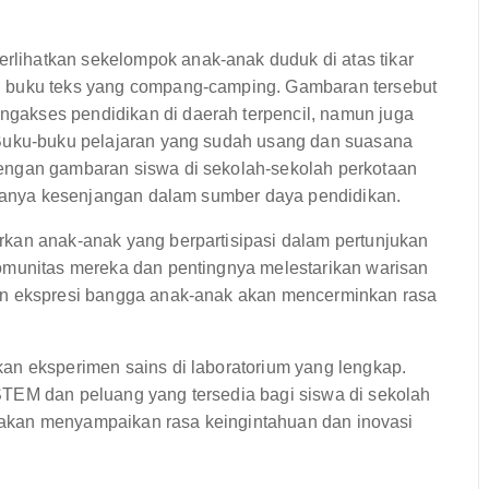
lihatkan sekelompok anak-anak duduk di atas tikar
i buku teks yang compang-camping. Gambaran tersebut
gakses pendidikan di daerah terpencil, namun juga
 Buku-buku pelajaran yang sudah usang dan suasana
engan gambaran siswa di sekolah-sekolah perkotaan
 adanya kesenjangan dalam sumber daya pendidikan.
kan anak-anak yang berpartisipasi dalam pertunjukan
omunitas mereka dan pentingnya melestarikan warisan
an ekspresi bangga anak-anak akan mencerminkan rasa
an eksperimen sains di laboratorium yang lengkap.
STEM dan peluang yang tersedia bagi siswa di sekolah
wa akan menyampaikan rasa keingintahuan dan inovasi