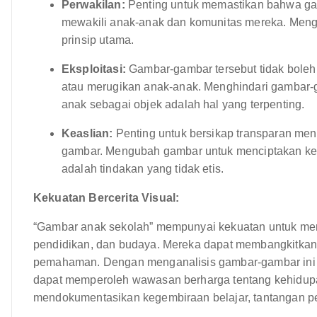
Perwakilan:
Penting untuk memastikan bahwa gam
mewakili anak-anak dan komunitas mereka. Meng
prinsip utama.
Eksploitasi:
Gambar-gambar tersebut tidak boleh
atau merugikan anak-anak. Menghindari gambar-g
anak sebagai objek adalah hal yang terpenting.
Keaslian:
Penting untuk bersikap transparan me
gambar. Mengubah gambar untuk menciptakan kes
adalah tindakan yang tidak etis.
Kekuatan Bercerita Visual:
“Gambar anak sekolah” mempunyai kekuatan untuk men
pendidikan, dan budaya. Mereka dapat membangkitkan
pemahaman. Dengan menganalisis gambar-gambar ini 
dapat memperoleh wawasan berharga tentang kehidupa
mendokumentasikan kegembiraan belajar, tantangan p