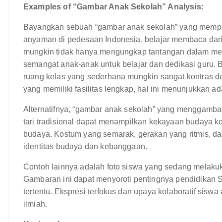
Examples of “Gambar Anak Sekolah” Analysis:
Bayangkan sebuah “gambar anak sekolah” yang memper
anyaman di pedesaan Indonesia, belajar membaca dar
mungkin tidak hanya mengungkap tantangan dalam men
semangat anak-anak untuk belajar dan dedikasi guru.
ruang kelas yang sederhana mungkin sangat kontras d
yang memiliki fasilitas lengkap, hal ini menunjukkan
Alternatifnya, “gambar anak sekolah” yang menggambar
tari tradisional dapat menampilkan kekayaan budaya k
budaya. Kostum yang semarak, gerakan yang ritmis, d
identitas budaya dan kebanggaan.
Contoh lainnya adalah foto siswa yang sedang melakuk
Gambaran ini dapat menyoroti pentingnya pendidikan 
tertentu. Ekspresi terfokus dan upaya kolaboratif sis
ilmiah.