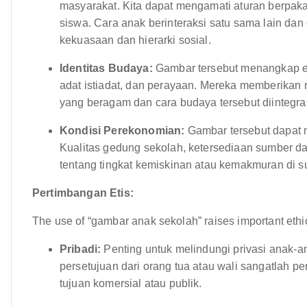
masyarakat. Kita dapat mengamati aturan berpaka
siswa. Cara anak berinteraksi satu sama lain d
kekuasaan dan hierarki sosial.
Identitas Budaya:
Gambar tersebut menangkap ele
adat istiadat, dan perayaan. Mereka memberikan 
yang beragam dan cara budaya tersebut diintegra
Kondisi Perekonomian:
Gambar tersebut dapat 
Kualitas gedung sekolah, ketersediaan sumber d
tentang tingkat kemiskinan atau kemakmuran di s
Pertimbangan Etis:
The use of “gambar anak sekolah” raises important ethi
Pribadi:
Penting untuk melindungi privasi anak
persetujuan dari orang tua atau wali sangatlah pe
tujuan komersial atau publik.