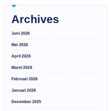
Archives
Juni 2026
Mei 2026
April 2026
Maret 2026
Februari 2026
Januari 2026
Desember 2025