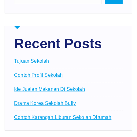
Recent Posts
Tujuan Sekolah
Contoh Profil Sekolah
Ide Jualan Makanan Di Sekolah
Drama Korea Sekolah Bully
Contoh Karangan Liburan Sekolah Dirumah