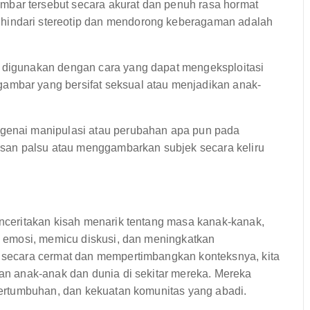
bar tersebut secara akurat dan penuh rasa hormat
hindari stereotip dan mendorong keberagaman adalah
 digunakan dengan cara yang dapat mengeksploitasi
ambar yang bersifat seksual atau menjadikan anak-
ngenai manipulasi atau perubahan apa pun pada
an palsu atau menggambarkan subjek secara keliru
ceritakan kisah menarik tentang masa kanak-kanak,
 emosi, memicu diskusi, dan meningkatkan
secara cermat dan mempertimbangkan konteksnya, kita
n anak-anak dan dunia di sekitar mereka. Mereka
ertumbuhan, dan kekuatan komunitas yang abadi.