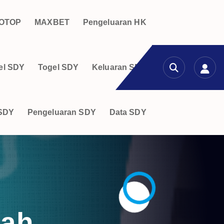
OTOP
MAXBET
Pengeluaran HK
el SDY
Togel SDY
Keluaran SDY
 SDY
Pengeluaran SDY
Data SDY
lah