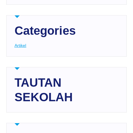
Categories
Artikel
TAUTAN
SEKOLAH