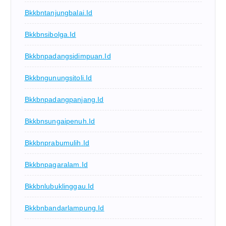
Bkkbntanjungbalai.id
Bkkbnsibolga.id
Bkkbnpadangsidimpuan.id
Bkkbngunungsitoli.id
Bkkbnpadangpanjang.id
Bkkbnsungaipenuh.id
Bkkbnprabumulih.id
Bkkbnpagaralam.id
Bkkbnlubuklinggau.id
Bkkbnbandarlampung.id