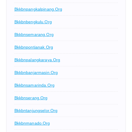
Bkkbnpangkalpinang.org
Bkkbnbengkulu.org
Bkkbnsemarang.org
Bkkbnpontianak.org
Bkkbnpalangkaraya.org
Bkkbnbanjarmasin.org
Bkkbnsamarinda.org
Bkkbnserang.org
Bkkbntanjungselor.org
Bkkbnmanado.org