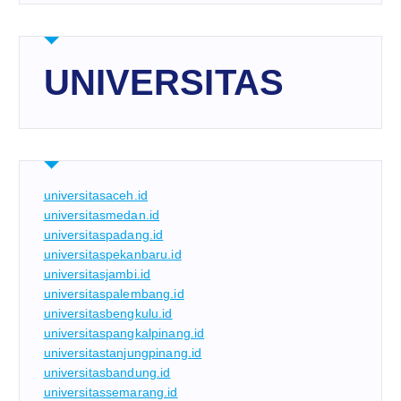
UNIVERSITAS
universitasaceh.id
universitasmedan.id
universitaspadang.id
universitaspekanbaru.id
universitasjambi.id
universitaspalembang.id
universitasbengkulu.id
universitaspangkalpinang.id
universitastanjungpinang.id
universitasbandung.id
universitassemarang.id