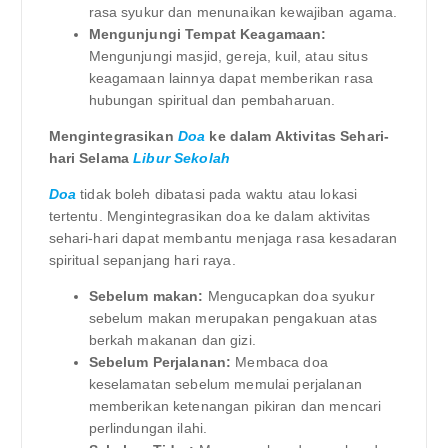
rasa syukur dan menunaikan kewajiban agama.
Mengunjungi Tempat Keagamaan:
Mengunjungi masjid, gereja, kuil, atau situs
keagamaan lainnya dapat memberikan rasa
hubungan spiritual dan pembaharuan.
Mengintegrasikan
Doa
ke dalam Aktivitas Sehari-
hari Selama
Libur Sekolah
Doa
tidak boleh dibatasi pada waktu atau lokasi
tertentu. Mengintegrasikan doa ke dalam aktivitas
sehari-hari dapat membantu menjaga rasa kesadaran
spiritual sepanjang hari raya.
Sebelum makan:
Mengucapkan doa syukur
sebelum makan merupakan pengakuan atas
berkah makanan dan gizi.
Sebelum Perjalanan:
Membaca doa
keselamatan sebelum memulai perjalanan
memberikan ketenangan pikiran dan mencari
perlindungan ilahi.