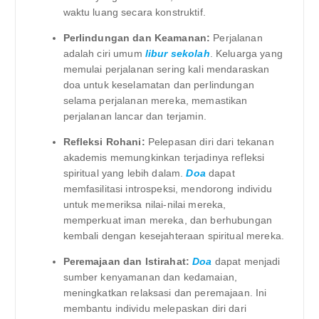
waktu luang secara konstruktif.
Perlindungan dan Keamanan:
Perjalanan
adalah ciri umum
libur sekolah
. Keluarga yang
memulai perjalanan sering kali mendaraskan
doa untuk keselamatan dan perlindungan
selama perjalanan mereka, memastikan
perjalanan lancar dan terjamin.
Refleksi Rohani:
Pelepasan diri dari tekanan
akademis memungkinkan terjadinya refleksi
spiritual yang lebih dalam.
Doa
dapat
memfasilitasi introspeksi, mendorong individu
untuk memeriksa nilai-nilai mereka,
memperkuat iman mereka, dan berhubungan
kembali dengan kesejahteraan spiritual mereka.
Peremajaan dan Istirahat:
Doa
dapat menjadi
sumber kenyamanan dan kedamaian,
meningkatkan relaksasi dan peremajaan. Ini
membantu individu melepaskan diri dari