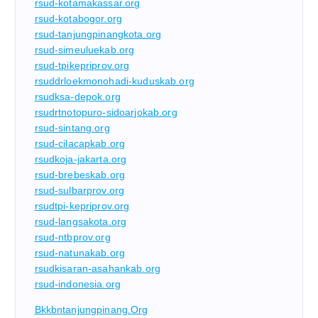
rsud-kotamakassar.org
rsud-kotabogor.org
rsud-tanjungpinangkota.org
rsud-simeuluekab.org
rsud-tpikepriprov.org
rsuddrloekmonohadi-kuduskab.org
rsudksa-depok.org
rsudrtnotopuro-sidoarjokab.org
rsud-sintang.org
rsud-cilacapkab.org
rsudkoja-jakarta.org
rsud-brebeskab.org
rsud-sulbarprov.org
rsudtpi-kepriprov.org
rsud-langsakota.org
rsud-ntbprov.org
rsud-natunakab.org
rsudkisaran-asahankab.org
rsud-indonesia.org
Bkkbntanjungpinang.org