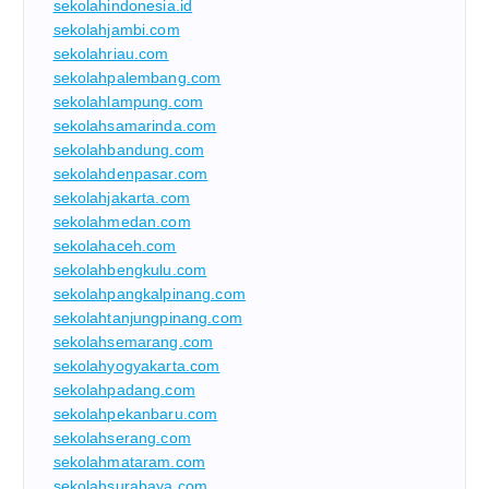
sekolahindonesia.id
sekolahjambi.com
sekolahriau.com
sekolahpalembang.com
sekolahlampung.com
sekolahsamarinda.com
sekolahbandung.com
sekolahdenpasar.com
sekolahjakarta.com
sekolahmedan.com
sekolahaceh.com
sekolahbengkulu.com
sekolahpangkalpinang.com
sekolahtanjungpinang.com
sekolahsemarang.com
sekolahyogyakarta.com
sekolahpadang.com
sekolahpekanbaru.com
sekolahserang.com
sekolahmataram.com
sekolahsurabaya.com