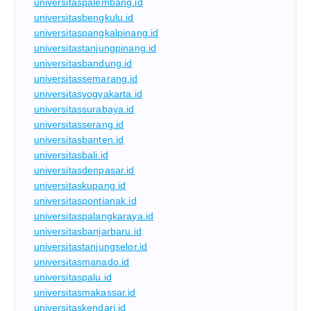
universitaspalembang.id
universitasbengkulu.id
universitaspangkalpinang.id
universitastanjungpinang.id
universitasbandung.id
universitassemarang.id
universitasyogyakarta.id
universitassurabaya.id
universitasserang.id
universitasbanten.id
universitasbali.id
universitasdenpasar.id
universitaskupang.id
universitaspontianak.id
universitaspalangkaraya.id
universitasbanjarbaru.id
universitastanjungselor.id
universitasmanado.id
universitaspalu.id
universitasmakassar.id
universitaskendari.id