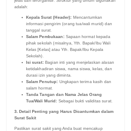
jelas dan terorganisir. Struktur yang umum digunakan
adalah:
Kepala Surat (Header):
Mencantumkan
informasi pengirim (orang tua/wali murid) dan
tanggal surat.
Salam Pembukaan:
Sapaan hormat kepada
pihak sekolah (misalnya, Yth. Bapak/Ibu Wali
Kelas [Kelas] atau Yth. Bapak/Ibu Kepala
Sekolah).
Isi surat:
Bagian inti yang menjelaskan alasan
ketidakhadiran siswa, nama siswa, kelas, dan
durasi izin yang diminta.
Salam Penutup:
Ungkapan terima kasih dan
salam hormat.
Tanda Tangan dan Nama Jelas Orang
Tua/Wali Murid:
Sebagai bukti validitas surat.
3. Detail Penting yang Harus Dicantumkan dalam
Surat Sakit
Pastikan surat sakit yang Anda buat mencakup