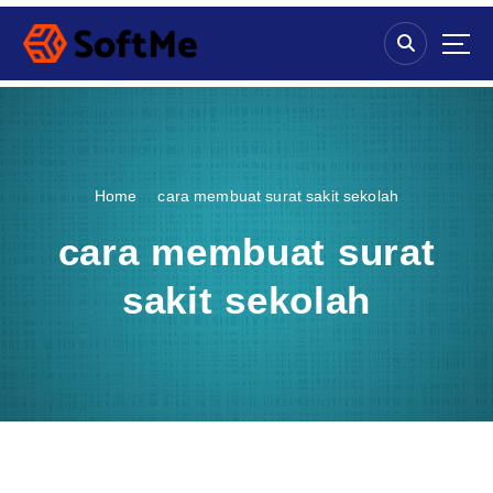
S
k
i
p
t
o
c
o
Home
cara membuat surat sakit sekolah
n
t
cara membuat surat
e
n
sakit sekolah
t