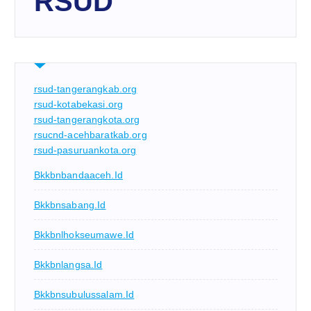
RSUD
rsud-tangerangkab.org
rsud-kotabekasi.org
rsud-tangerangkota.org
rsucnd-acehbaratkab.org
rsud-pasuruankota.org
Bkkbnbandaaceh.id
Bkkbnsabang.id
Bkkbnlhokseumawe.id
Bkkbnlangsa.id
Bkkbnsubulussalam.id