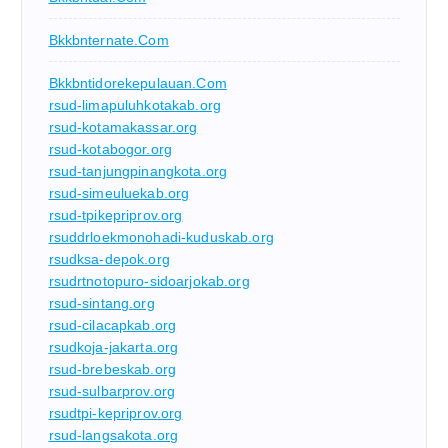
Bkkbnternate.com
Bkkbntidorekepulauan.com
rsud-limapuluhkotakab.org
rsud-kotamakassar.org
rsud-kotabogor.org
rsud-tanjungpinangkota.org
rsud-simeuluekab.org
rsud-tpikepriprov.org
rsuddrloekmonohadi-kuduskab.org
rsudksa-depok.org
rsudrtnotopuro-sidoarjokab.org
rsud-sintang.org
rsud-cilacapkab.org
rsudkoja-jakarta.org
rsud-brebeskab.org
rsud-sulbarprov.org
rsudtpi-kepriprov.org
rsud-langsakota.org