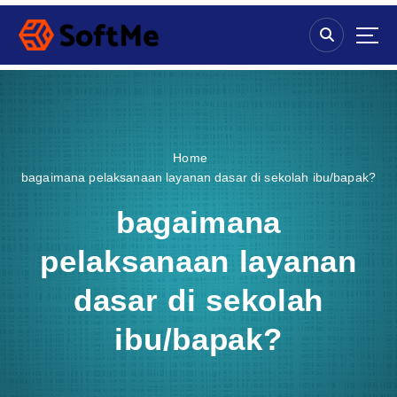
S
k
i
p
t
o
c
o
Home
n
bagaimana pelaksanaan layanan dasar di sekolah ibu/bapak?
t
e
bagaimana
n
t
pelaksanaan layanan
dasar di sekolah
ibu/bapak?