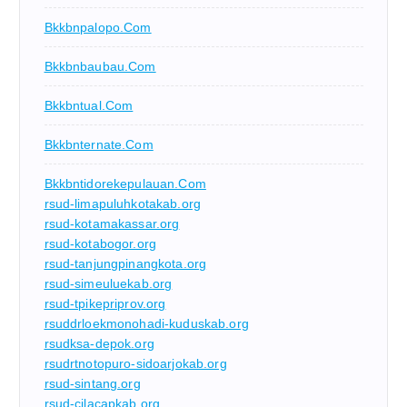
Bkkbnpalopo.com
Bkkbnbaubau.com
Bkkbntual.com
Bkkbnternate.com
Bkkbntidorekepulauan.com
rsud-limapuluhkotakab.org
rsud-kotamakassar.org
rsud-kotabogor.org
rsud-tanjungpinangkota.org
rsud-simeuluekab.org
rsud-tpikepriprov.org
rsuddrloekmonohadi-kuduskab.org
rsudksa-depok.org
rsudrtnotopuro-sidoarjokab.org
rsud-sintang.org
rsud-cilacapkab.org